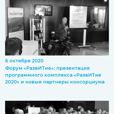
6 октября 2020
Форум «РазвИТие»: презентация
программного комплекса «РазвИТие
2020» и новые партнеры консорциума