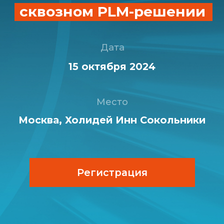
Место
Москва, Холидей Инн Сокольники
Регистрация
О мероприятии
Программа
Контакты