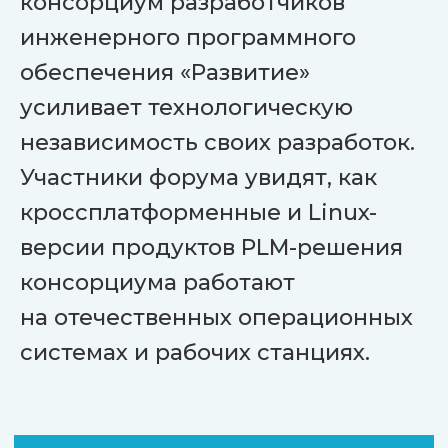
консорциум разработчиков
инженерного программного
20+
компаний
обеспечения «Развитие»
разработчиков
усиливает технологическую
500+
независимость своих разработок.
участников
Участники форума увидят, как
кроссплатформенные и Linux-
версии продуктов PLM-решения
Программа
консорциума работают
на отечественных операционных
системах и рабочих станциях.