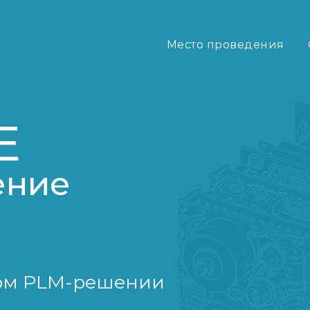
Место проведения
Е
ение
ном PLM-решении