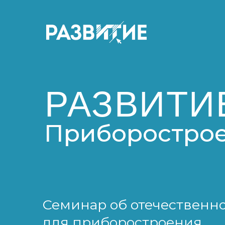
РАЗВИТИ
Приборостро
Семинар об отечествен
для приборостроения