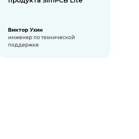
продукта SimPCB Lite
Виктор Ухин
инженер по технической
поддержке